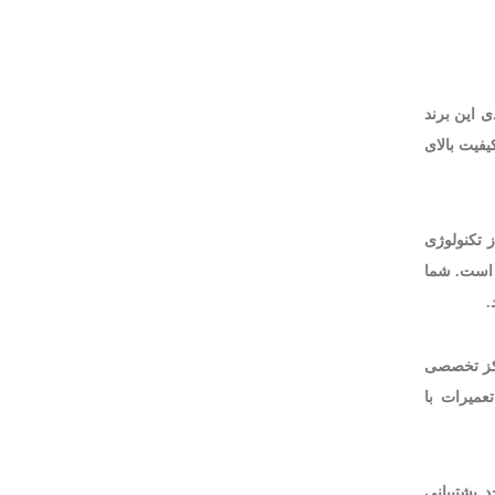
دی این برند
یفیت بالای
ز تکنولوژی
 است. شما
.
رکز تخصصی
عمیرات با
 پشتیبانی