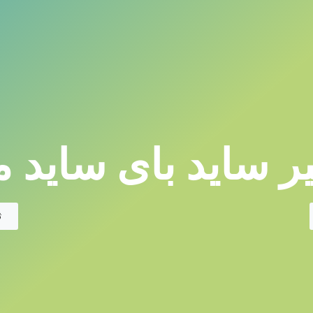
ر ساید بای ساید م
ث